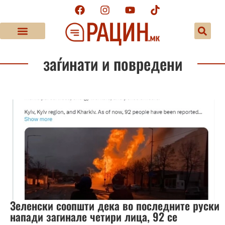
заѓинати и повредени
Зеленски соопшти дека во последните руски
напади загинале четири лица, 92 се