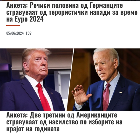
Анкета: Речиси половина од Германците
стравуваат од терористички напади за време
на Еуро 2024
05/06/2024
11:32
Анкета: Две третини од Американците
стравуваат од насилство по изборите на
крајот на годината