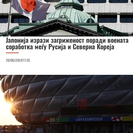
Јапонија изрази загриженост поради воената
соработка меѓу Русија и Северна Кореја
20/06/2024
17:35