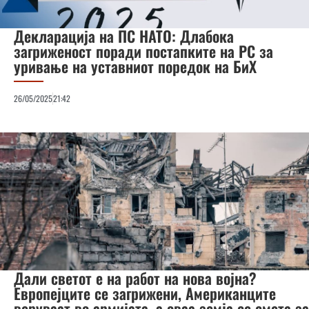
Декларација на ПС НАТО: Длабока
загриженост поради постапките на РС за
уривање на уставниот поредок на БиХ
26/05/2025
21:42
Дали светот е на работ на нова војна?
Европејците се загрижени, Американците
веруваат во армијата, а оваа земја се смета за