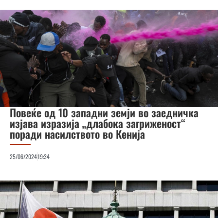
Повеќе од 10 западни земји во заедничка
изјава изразија „длабока загриженост“
поради насилството во Кенија
25/06/2024
19:34