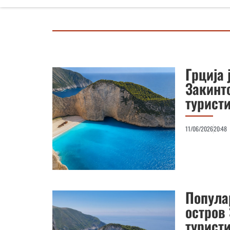
Грција 
Закинт
турист
11/06/2026
20:48
Попула
остров 
турист