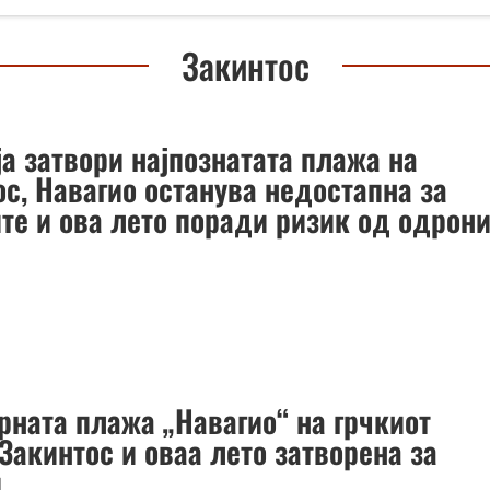
Закинтос
ја затвори најпознатата плажа на
ос, Навагио останува недостапна за
ите и ова лето поради ризик од одрон
рната плажа „Навагио“ на грчкиот
Закинтос и оваа лето затворена за
и