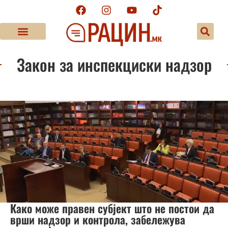
Закон за инспекциски надзор
Како може правен субјект што не постои да
врши надзор и контрола, забележува