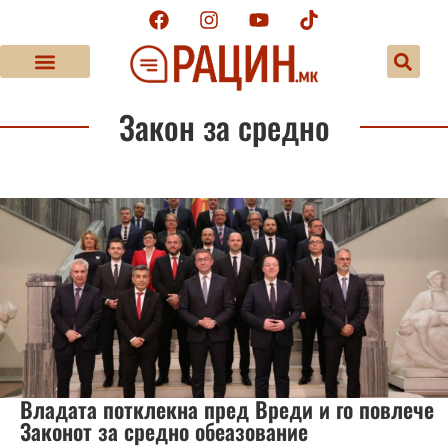
Закон за средно
Владата потклекна пред Вреди и го повлече
Законот за средно обеазование