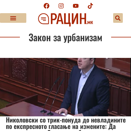
Закон за урбанизам
Николовски со трик-понуда до невладините
по експресното гласање на измените: Да