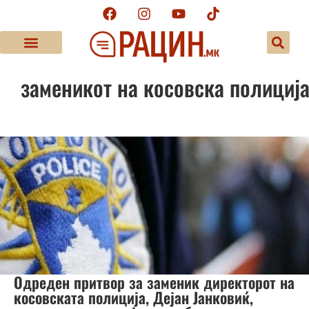
заменикот на косовска полициј
Одреден притвор за заменик директорот на
косовската полиција, Дејан Јанковиќ,