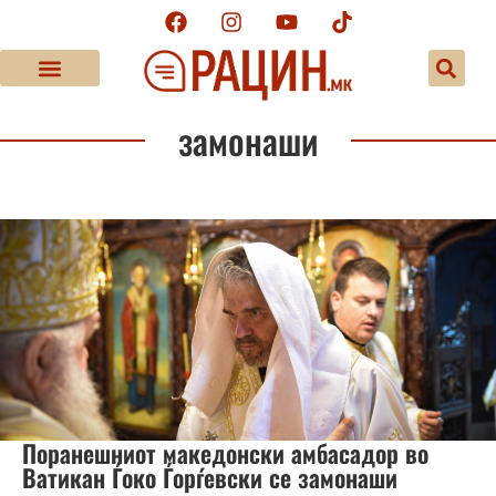
замонаши
Поранешниот македонски амбасадор во
Ватикан Ѓоко Ѓорѓевски се замонаши