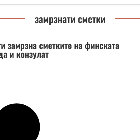
замрзнати сметки
ги замрзна сметките на финската
да и конзулат