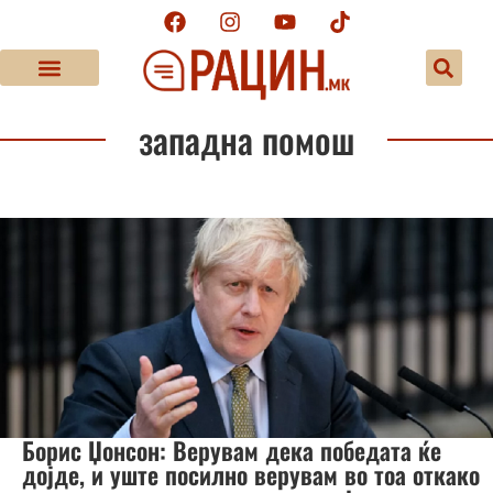
западна помош
Борис Џонсон: Верувам дека победата ќе
дојде, и уште посилно верувам во тоа откако