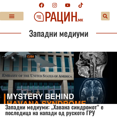
Западни медиуми
Западни медиуми: „Хавана синдромот“ е
последица на напади од руското ГРУ