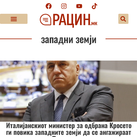
западни земји
Италијанскиот министер за одбрана Кросето
ги повика западните земји да се ангажираат