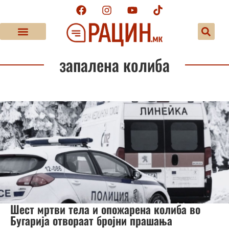
запалена колиба
Шест мртви тела и опожарена колиба во
Бугарија отвораат бројни прашања