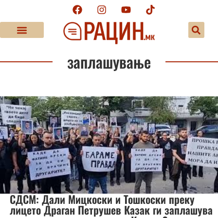
заплашување
СДСМ: Дали Мицкоски и Тошкоски преку
лицето Драган Петрушев Казак ги заплашува