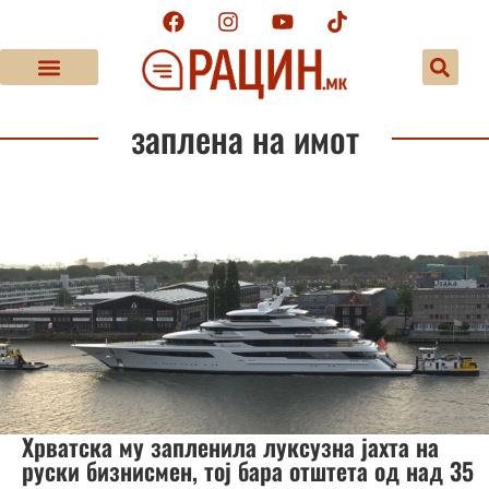
заплена на имот
Хрватска му запленила луксузна јахта на
руски бизнисмен, тој бара отштета од над 35