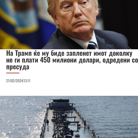
На Трамп ќе му биде запленет имот доколку
не ги плати 450 милиони долари, одредени со
пресуда
21/02/2024
13:11