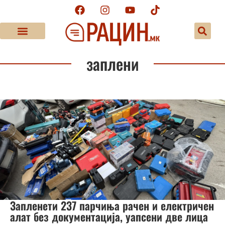
заплени
Запленети 237 парчиња рачен и електричен
алат без документација, уапсени две лица