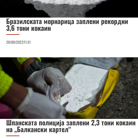
Бразилската морнарица заплени рекордни
3,6 тони кокаин
20/09/2023
11:31
Шпанската полиција заплени 2,3 тони кокаин
на „Балкански картел“