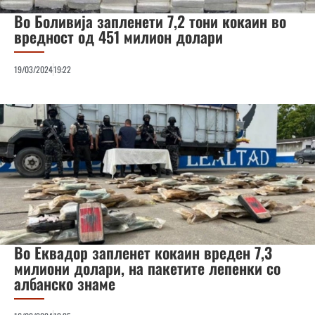
Во Боливија запленети 7,2 тони кокаин во
вредност од 451 милион долари
19/03/2024
19:22
Во Еквадор запленет кокаин вреден 7,3
милиони долари, на пакетите лепенки со
албанско знаме