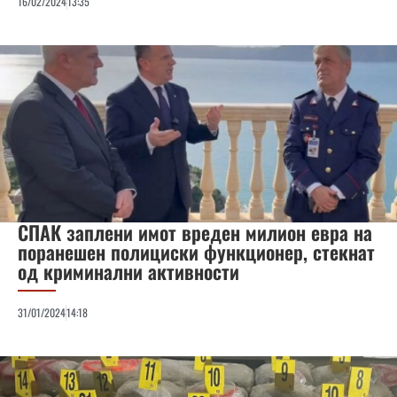
16/02/2024
13:35
СПАК заплени имот вреден милион евра на
поранешен полициски функционер, стекнат
од криминални активности
31/01/2024
14:18