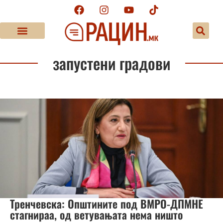
запустени градови
Тренчевска: Општините под ВМРО-ДПМНЕ
стагнираа, од ветувањата нема ништо