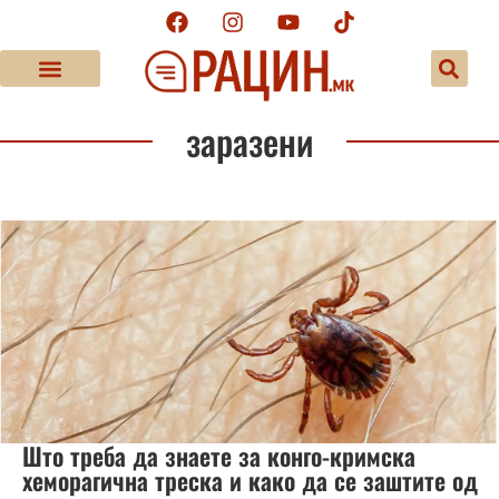
заразени
Што треба да знаете за конго-кримска
хеморагична треска и како да се заштите од