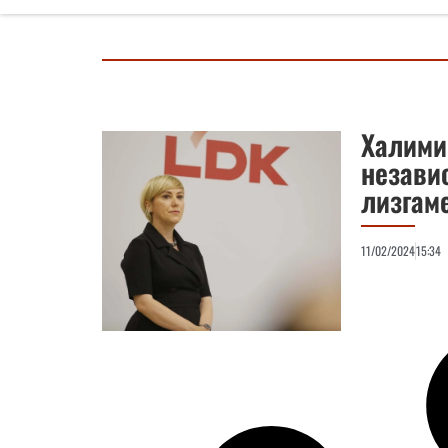
Халими:
незави
лизгам
11/02/2024
15:34