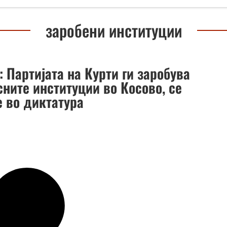
заробени институции
 Партијата на Курти ги заробува
сните институции во Косово, се
е во диктатура