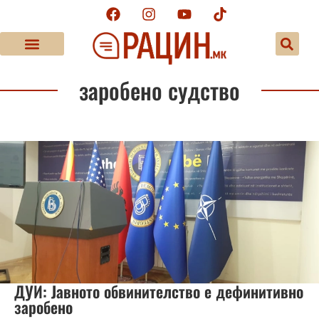
заробено судство
ДУИ: Јавното обвинителство е дефинитивно
заробено