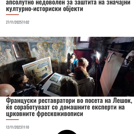
апсолутно недоволен за заштита на значајни
културно-историски објекти
27/11/2025
11:02
Француски реставратори во посета на Лешок,
ќе соработуваат со домашните експерти на
црковните фрескоживописи
12/11/2023
11:10