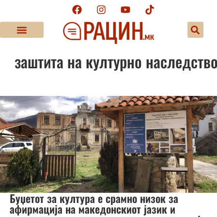
заштита на културно наследств
Буџетот за култура е срамно низок за
афирмација на македонскиот јазик и