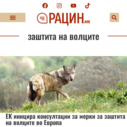
заштита на волците
ЕК иницира консултации за мерки за заштита
на волците во Европа