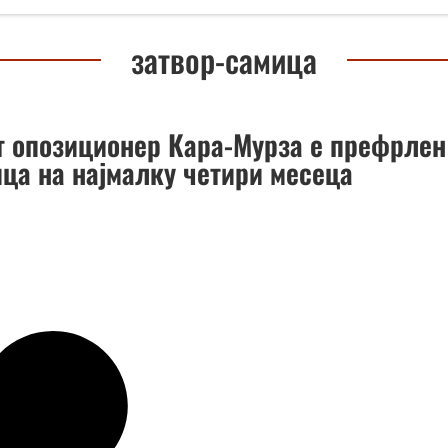
затвор-самица
т опозиционер Кара-Мурза е префрлен
ица на најмалку четири месеца