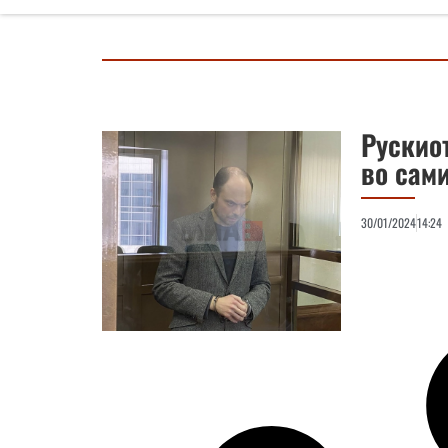
Рускио
во сам
30/01/2024
14:24