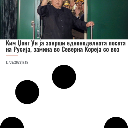
Ким Џонг Ун ја заврши еднонеделната посета
на Русија, замина во Северна Кореја со воз
17/09/2023
17:15