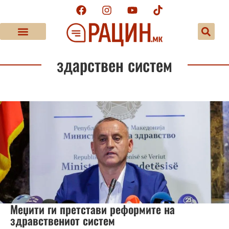
здарствен систем
Меџити ги претстави реформите на
здравствениот систем