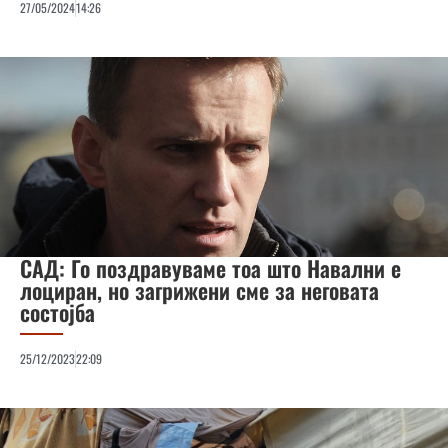
27/05/2024
14:26
САД: Го поздравуваме тоа што Навални е
лоциран, но загрижени сме за неговата
состојба
25/12/2023
22:09