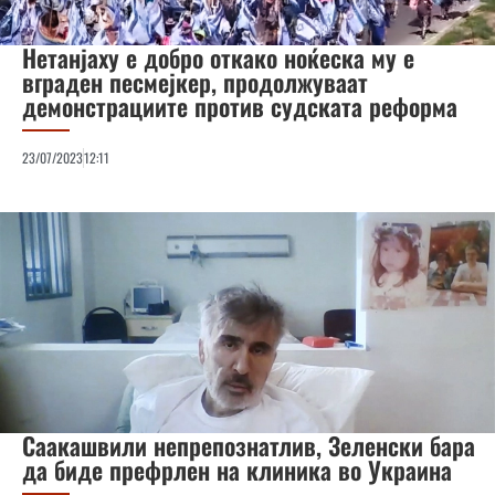
Нетанјаху е добро откако ноќеска му е
вграден песмејкер, продолжуваат
демонстрациите против судската реформа
23/07/2023
12:11
Саакашвили непрепознатлив, Зеленски бара
да биде префрлен на клиника во Украина