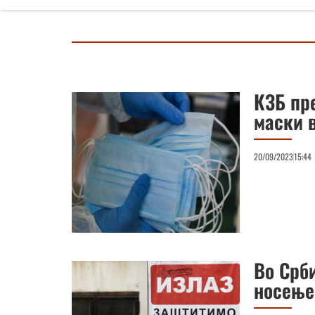
КЗБ пр
маски 
20/09/2023
15:44
Во Срб
носење