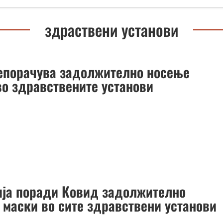
здраствени установи
епорачува задолжително носење
во здравствените установи
ија поради Ковид задолжително
 маски во сите здравствени установи