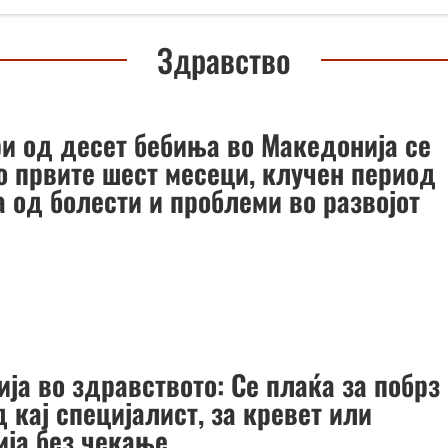
Здравство
ри од десет бебиња во Македонија се
во првите шест месеци, клучен период
 од болести и проблеми во развојот
ја во здравството: Се плаќа за побрз
 кај специјалист, за кревет или
ија без чекање