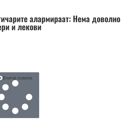
тичарите алармираат: Нема доволно
ери и лекови
Вчитај повеќе