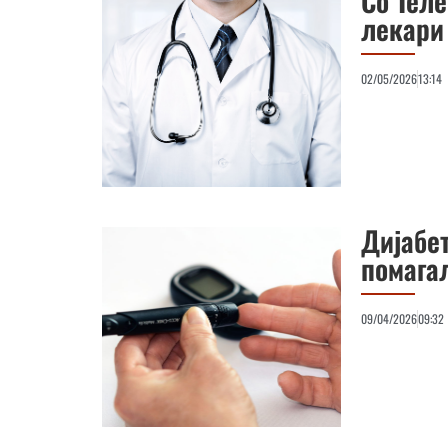
Со Тел
лекари
02/05/2026
13:14
Дијабет
помага
09/04/2026
09:32