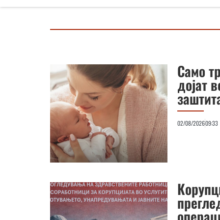
Само т
дојат 
заштита
02/08/2026
09:33
Корупци
преглед
операц