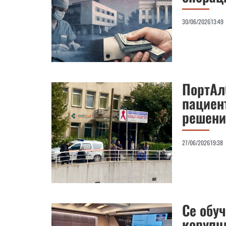
30/06/2026
13:49
ПортАлб
пациент
решени
27/06/2026
19:38
Се обуч
корупц