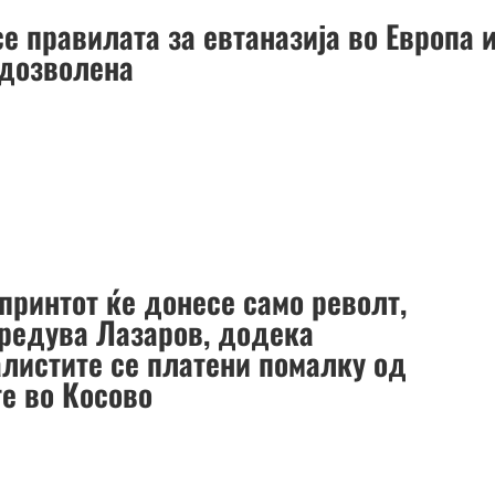
е правилата за евтаназија во Европа 
 дозволена
принтот ќе донесе само револт,
редува Лазаров, додека
алистите се платени помалку од
те во Косово