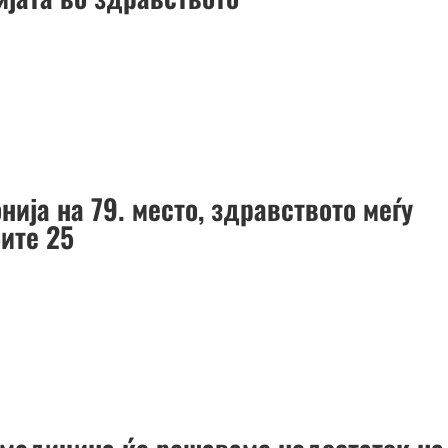
ија на 79. место, здравството меѓу
бите 25