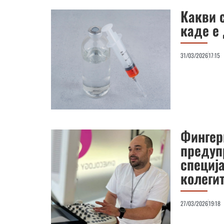
Какви с
каде е
31/03/2026
17:15
Фингер
предуп
специј
колеги
27/03/2026
19:18