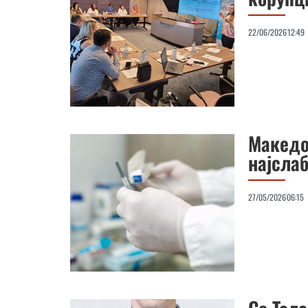
22/06/2026
12:49
Македон
најсла
27/05/2026
06:15