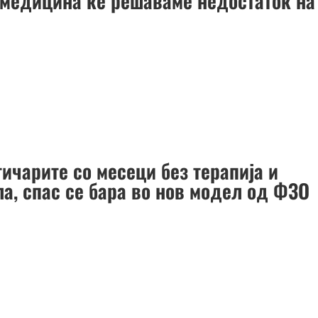
емедицина ќе решаваме недостаток на
ичарите со месеци без терапија и
ла, спас се бара во нов модел од ФЗО