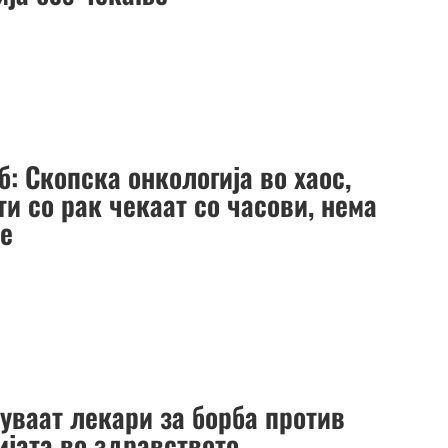
: Скопска онкологија во хаос,
и со рак чекаат со часови, нема
е
уваат лекари за борба против
ијата во здравството