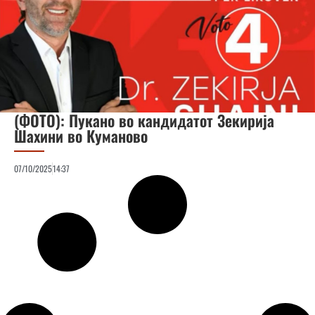
(ФОТО): Пукано во кандидатот Зекирија
Шахини во Куманово
07/10/2025
14:37