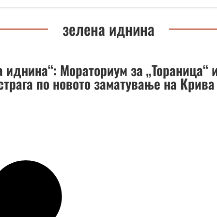
зелена иднина
а иднина“: Мораториум за „Тораница“ 
страга по новото заматување на Крива