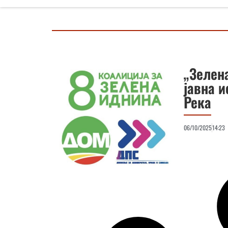
„Зелен
јавна и
Река
06/10/2025
14:23