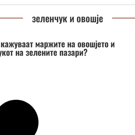
зеленчук и овошје
 кажуваат маржите на овошјето и
укот на зелените пазари?