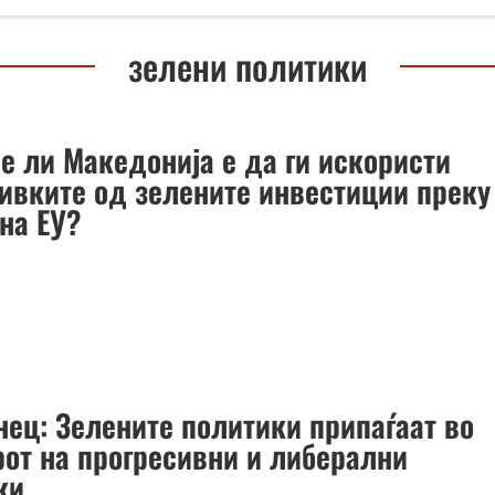
зелени политики
ее ли Македонија е да ги искористи
ивките од зелените инвестиции преку
 на ЕУ?
нец: Зелените политики припаѓаат во
рот на прогресивни и либерални
ки