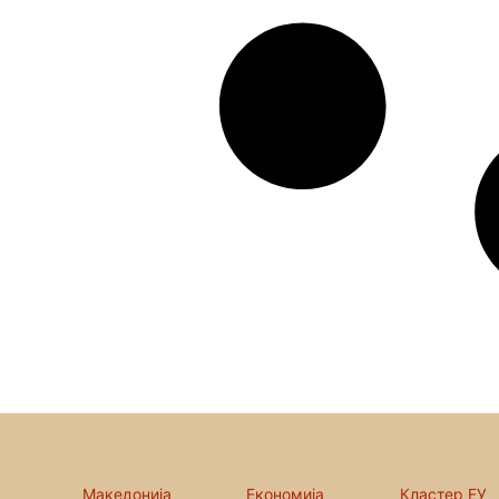
Македонија
Економија
Кластер ЕУ