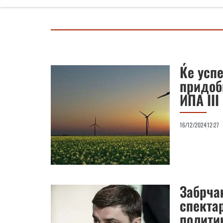
Ќе усп
придоб
ИПА III
16/12/2024
12:27
Забрча
спекта
полити