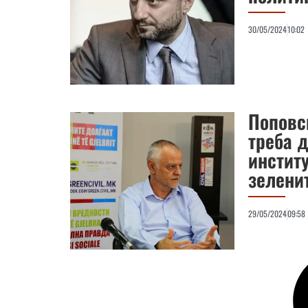
30/05/2024
10:02
Поповс
треба 
инстит
зелени
29/05/2024
09:58