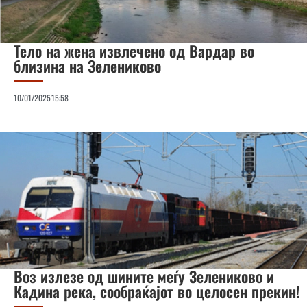
Тело на жена извлечено од Вардар во
близина на Зелениково
10/01/2025
15:58
Воз излезе од шините меѓу Зелениково и
Кадина река, сообраќајот во целосен прекин!