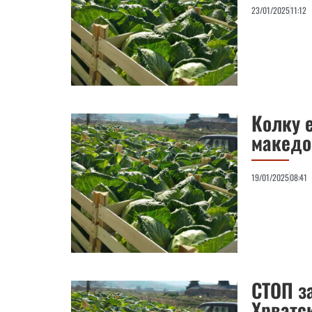
23/01/2025
11:12
Колку 
македо
19/01/2025
08:41
СТОП з
Хрватс