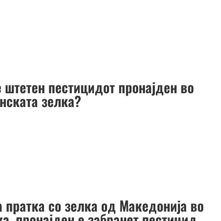
е штетен пестицидот пронајден во
нската зелка?
а пратка со зелка од Македонија во
ка, пронајден е забранет пестицид