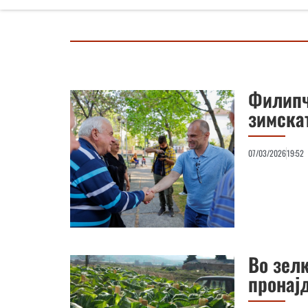
Филипч
зимска
07/03/2026
19:52
Во зелк
пронај