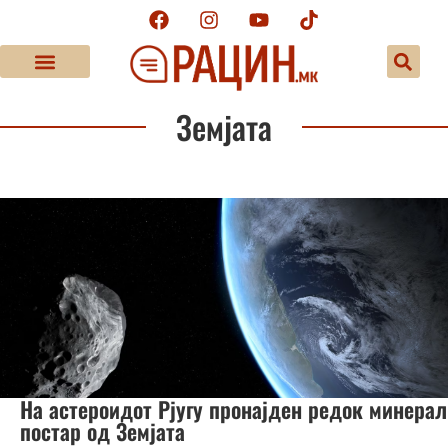
Земјата
На астероидот Рјугу пронајден редок минерал
постар од Земјата