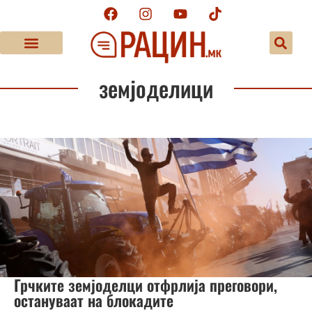
земјоделици
Грчките земјоделци отфрлија преговори,
остануваат на блокадите