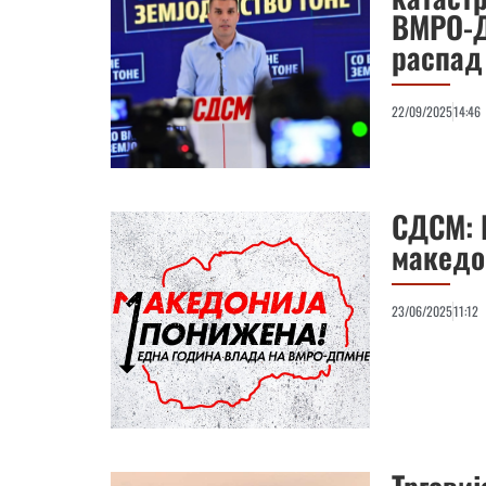
ВМРО-Д
распад
22/09/2025
14:46
СДСМ: 
македо
23/06/2025
11:12