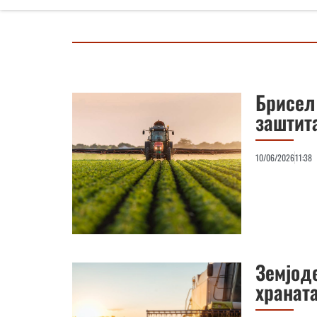
Брисел
заштит
10/06/2026
11:38
Земјод
храната