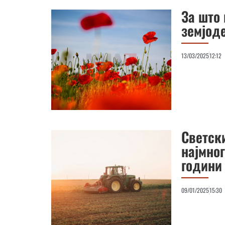
За што
земјод
13/03/2025
12:12
Светск
најмно
години
09/01/2025
15:30