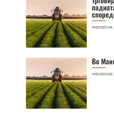
Тргови
паднат
според
16/05/2025
13:46
Во Маке
14/05/2025
10:30