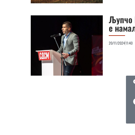
Љупчо 
е нама
20/11/2024
11:40