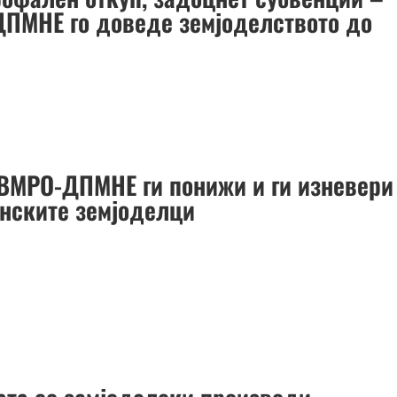
ПМНЕ го доведе земјоделството до
ВМРО-ДПМНЕ ги понижи и ги изневери
нските земјоделци