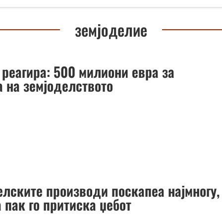
земјоделие
 реагира: 500 милиони евра за
а на земјоделството
елските производи поскапеа најмногу,
 пак го притиска џебот