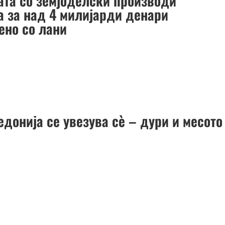
јата со земјоделски производи
а за над 4 милијарди денари
ено со лани
донија се увезува сè – дури и месото