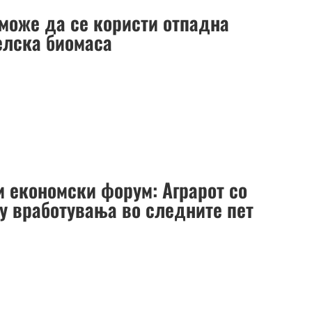
 може да се користи отпадна
елска биомаса
и економски форум: Аграрот со
гу вработувања во следните пет