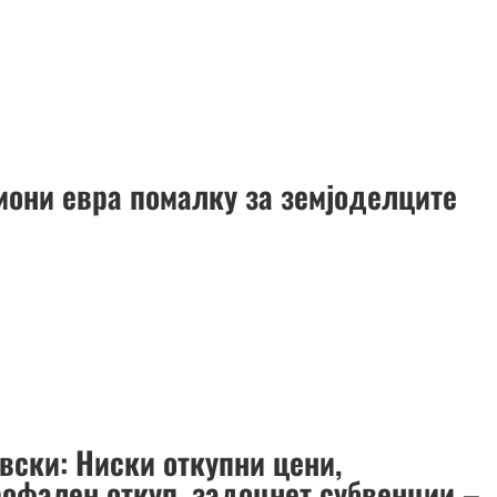
иони евра помалку за земјоделците
вски: Ниски откупни цени,
рофален откуп, задоцнет субвенции –