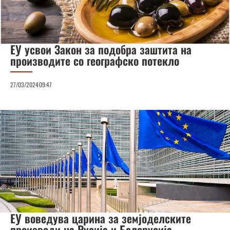
ЕУ усвои Закон за подобра заштита на
производите со географско потекло
27/03/2024
09:47
ЕУ воведува царина за земјоделските
производи на Русија и Белорусија