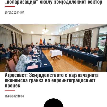
„поларизација“ околу земјоделскиот сектор
25/01/2024
14:07
Агросовет: Земјоделството е најзначајната
економска гранка во евроинтеграцискиот
процес
11/05/2023
16:04