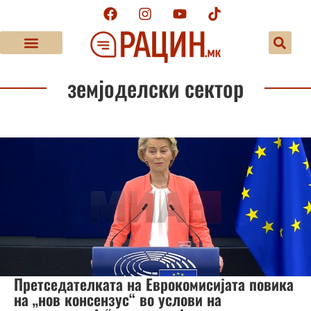
земјоделски сектор
Претседателката на Еврокомисијата повика
на „нов консензус“ во услови на