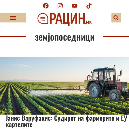
земјопоседници
Јанис Варуфакис: Судирот на фармерите и ЕУ
картелите