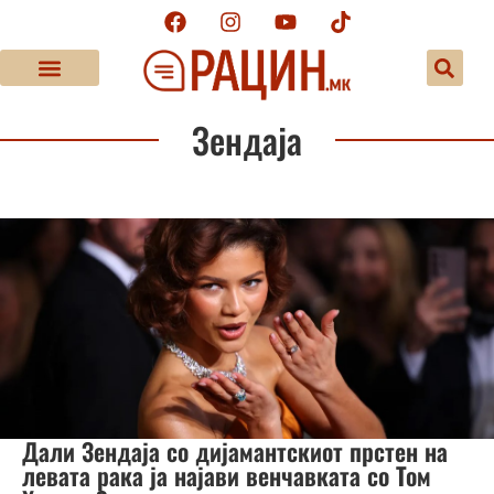
Зендаја
Дали Зендаја со дијамантскиот прстен на
левата рака ја најави венчавката со Том