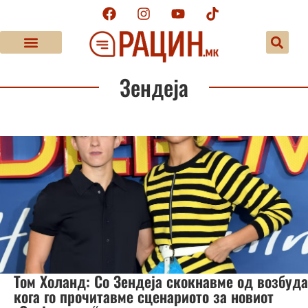
Зендеја
Том Холанд: Со Зендеја скокнавме од возбуда
кога го прочитавме сценариото за новиот