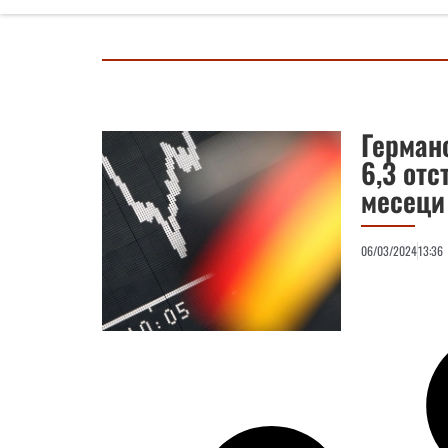
Германс
6,3 отс
месеци
06/03/2024
13:36