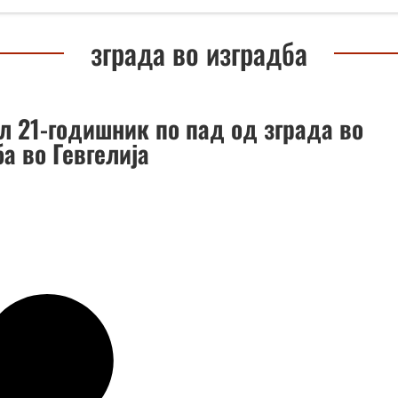
зграда во изградба
л 21-годишник по пад од зграда во
а во Гевгелија