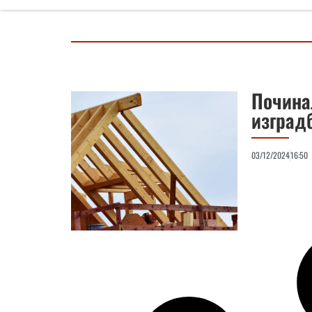
Почина
изградб
03/12/2024
16:50