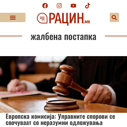
жалбена постапка
Европска комисија: Управните спорови се
соочуваат со неразумни одложувања