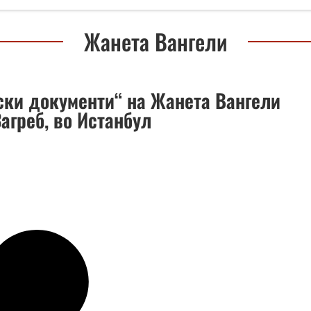
Жанета Вангели
ски документи“ на Жанета Вангели
агреб, во Истанбул