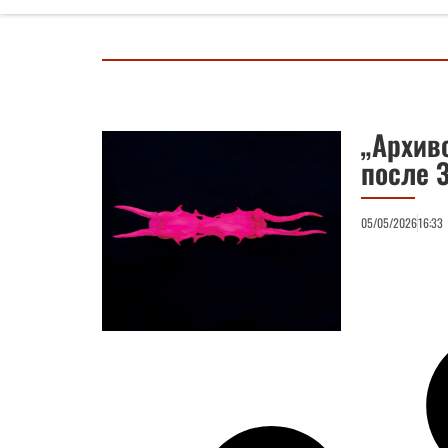
„Архив
после З
05/05/2026
16:33