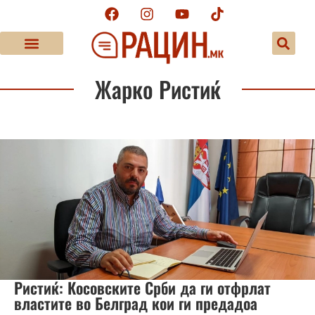
Жарко Ристиќ
Ристиќ: Косовските Срби да ги отфрлат
властите во Белград кои ги предадоа