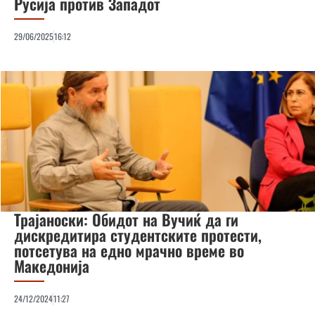
Русија против Западот
29/06/2025
16:12
Трајаноски: Обидот на Вучиќ да ги
дискредитира студентските протести,
потсетува на едно мрачно време во
Македонија
24/12/2024
11:27