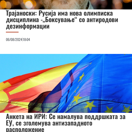
Трајаноски: Русија има нова олимписка
дисциплина -„Боксување“ со антиродови
дезинформации
06/08/2024
18:04
Анкета на ИРИ: Се намалува поддршката за
ЕУ, се зголемува антизападното
расположение