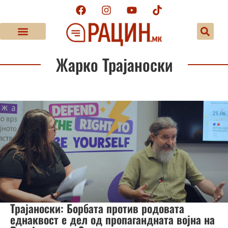
Жарко Трајаноски
Трајаноски: Борбата против родовата
еднаквост е дел од пропагандната војна на