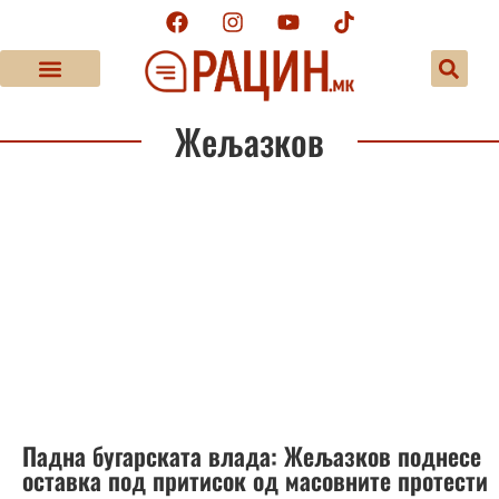
Жељазков
Падна бугарската влада: Жељазков поднесе
оставка под притисок од масовните протести