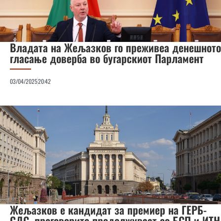
Владата на Жељазков го преживеа денешното
гласање доверба во бугарскиот Парламент
03/04/2025
20:42
Жељазков е кандидат за премиер на ГЕРБ-
СДС, преговорите продолжуваат со БСП и ИТН